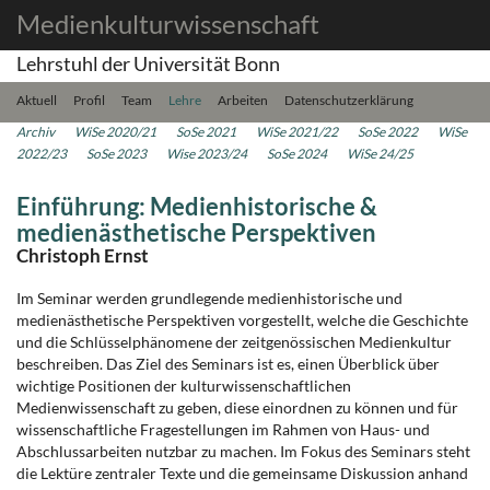
Medienkulturwissenschaft
Lehrstuhl der Universität Bonn
Aktuell
Profil
Team
Lehre
Arbeiten
Datenschutzerklärung
Archiv
WiSe 2020/21
SoSe 2021
WiSe 2021/22
SoSe 2022
WiSe
2022/23
SoSe 2023
Wise 2023/24
SoSe 2024
WiSe 24/25
Einführung: Medienhistorische &
medienästhetische Perspektiven
Christoph Ernst
Im Seminar werden grundlegende medienhistorische und
medienästhetische Perspektiven vorgestellt, welche die Geschichte
und die Schlüsselphänomene der zeitgenössischen Medienkultur
beschreiben. Das Ziel des Seminars ist es, einen Überblick über
wichtige Positionen der kulturwissenschaftlichen
Medienwissenschaft zu geben, diese einordnen zu können und für
wissenschaftliche Fragestellungen im Rahmen von Haus- und
Abschlussarbeiten nutzbar zu machen. Im Fokus des Seminars steht
die Lektüre zentraler Texte und die gemeinsame Diskussion anhand