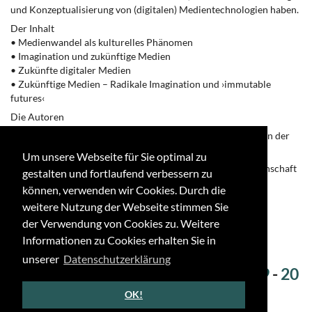
und Konzeptualisierung von (digitalen) Medientechnologien haben.
Der Inhalt
• Medienwandel als kulturelles Phänomen
• Imagination und zukünftige Medien
• Zukünfte digitaler Medien
• Zukünftige Medien – Radikale Imagination und ›immutable
futures‹
Die Autoren
PD Dr. Christoph Ernst ist Wissenschaftlicher Mitarbeiter an der
Universität Bonn.
Um unsere Webseite für Sie optimal zu
Prof. Dr. Jens Schröter ist Professor für Medienkulturwissenschaft
gestalten und fortlaufend verbessern zu
an der
können, verwenden wir Cookies. Durch die
Universität Bonn.
weitere Nutzung der Webseite stimmen Sie
der Verwendung von Cookies zu. Weitere
Informationen zu Cookies erhalten Sie in
unserer
Datenschutzerklärung
←
-
12
-
13
-
14
-
15
-
16
-
17
-
18
-
19
-
20
-
21
-
22
→
OK!