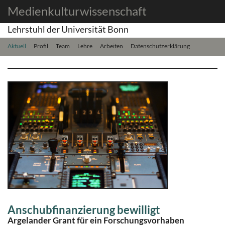
Medienkulturwissenschaft
Lehrstuhl der Universität Bonn
Aktuell
Profil
Team
Lehre
Arbeiten
Datenschutzerklärung
Anschubfinanzierung bewilligt
Argelander Grant für ein Forschungsvorhaben