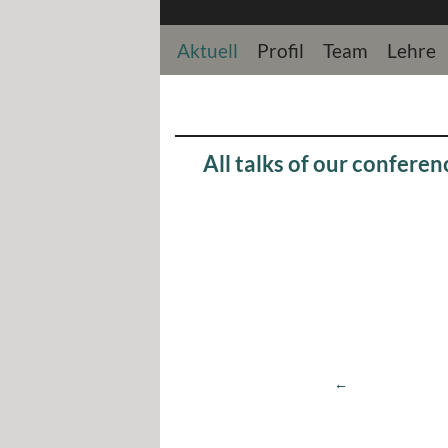
Aktuell
Profil
Team
Lehre
All talks of our confe
←