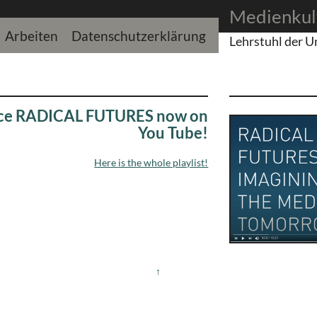
Medienkul
Arbeiten
Datenschutzerklärung
Lehrstuhl der U
rence RADICAL FUTURES now on
You Tube!
Here is the whole playlist!
↑