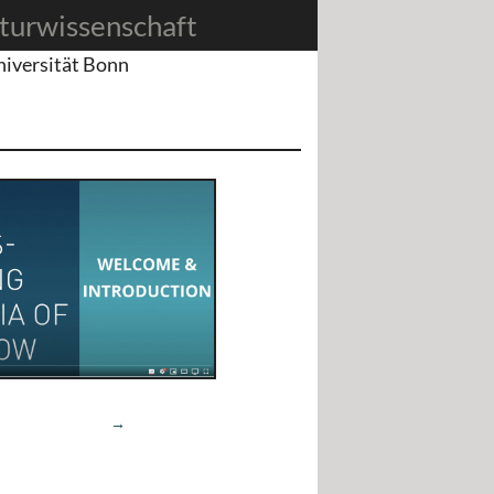
turwissenschaft
niversität Bonn
→